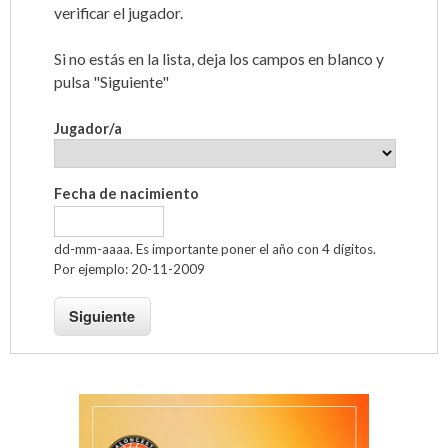
d
-
verificar el jugador.
s
1
o
Si no estás en la lista, deja los campos en blanco y
p
t
pulsa "Siguiente"
r
o
i
Jugador/a
n
V
c
Fecha de nacimiento
i
i
p
dd-mm-aaaa. Es importante poner el año con 4 dígitos.
Por ejemplo: 20-11-2009
a
l
l
l
a