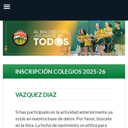
P
a
u
B
s
b
a
v
a
r
-
a
s
l
l
u
c
p
o
INSCRIPCIÓN COLEGIOS 2025-26
o
e
n
n
r
t
VAZQUEZ DIAZ
f
c
e
i
n
s
Si has participado en la actividad anteriormente ya
e
estás en nuestra base de datos. Por favor, búscate
i
h
en la lista. La fecha de nacimiento se utiliza para