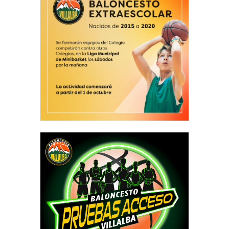
l
b
a