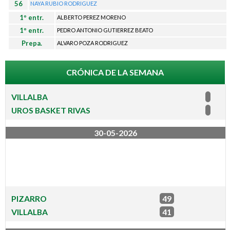
l
56
NAYA RUBIO RODRIGUEZ
1º entr.
ALBERTO PEREZ MORENO
b
1º entr.
PEDRO ANTONIO GUTIERREZ BEATO
Prepa.
ALVARO POZA RODRIGUEZ
a
CRÓNICA DE LA SEMANA
VILLALBA
UROS BASKET RIVAS
30-05-2026
PIZARRO
49
VILLALBA
41