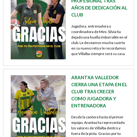
PROFESIONAL TRAS
AÑOS DE DEDICACIÓN AL
CLUB
Jugadora, entrenadora y
coordinadora de Mini, Silvia ha
dejado una huella imborrable en el
club. Le deseamos mucha suerte
en su nuevo reto y le recordamos
que Villalba siempre será su casa.
Continuar leyendo>
ARANTXA VALLEDOR
CIERRA UNA ETAPA EN EL
CLUB TRAS CRECER
COMO JUGADORA Y
ENTRENADORA
Desde la cantera hasta el primer
equipo, Arantxa ha representado
los valores de Villalba dentro y
fuera de la pista. Gracias por tu