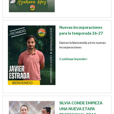
l
b
Nuevas incorporaciones
a
para la temporada 26-27
Damos la bienvenida a tres nuevas
incorporaciones
Continuar leyendo>
SILVIA CONDE EMPIEZA
UNA NUEVA ETAPA