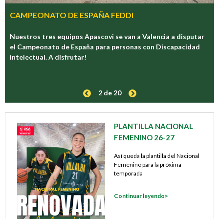
d
-
s
CAMPEONATO DE ESPAÑA FEDDI
1
o
p
t
Nuestros tres equipos Apascovi se van a Valencia a disputar
r
el Campeonato de España para personas con Discapacidad
intelectual. A disfrutar!
o
i
n
V
c
2 de 20
i
i
p
PLANTILLA NACIONAL
a
FEMENINO 26-27
l
l
Así queda la plantilla del Nacional
Femenino para la próxima
l
temporada
a
Continuar leyendo>