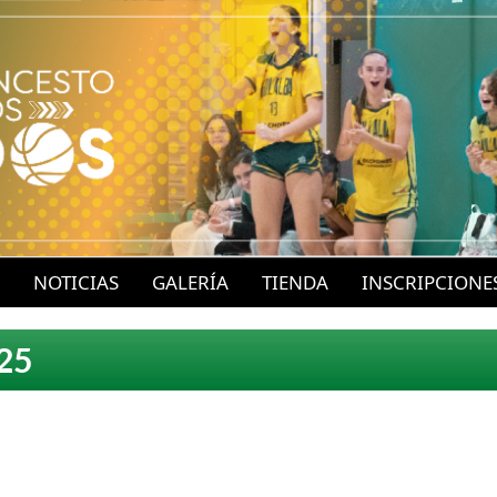
P
a
s
a
r
a
l
c
o
NOTICIAS
GALERÍA
TIENDA
INSCRIPCIONE
n
t
25
e
n
i
d