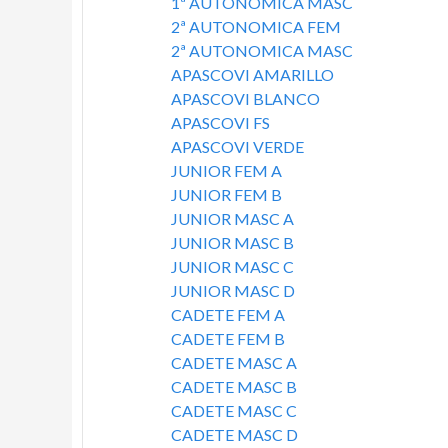
s
1ª AUTONOMICA MASC
n
2ª AUTONOMICA FEM
u
2ª AUTONOMICA MASC
c
APASCOVI AMARILLO
p
APASCOVI BLANCO
e
APASCOVI FS
e
APASCOVI VERDE
JUNIOR FEM A
s
r
JUNIOR FEM B
JUNIOR MASC A
t
f
JUNIOR MASC B
JUNIOR MASC C
o
i
JUNIOR MASC D
CADETE FEM A
s
V
CADETE FEM B
CADETE MASC A
h
CADETE MASC B
i
CADETE MASC C
-
CADETE MASC D