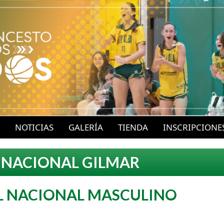
P
a
s
a
r
a
l
c
o
NOTICIAS
GALERÍA
TIENDA
INSCRIPCIONE
n
t
 NACIONAL GILMAR
e
n
L NACIONAL MASCULINO
i
d