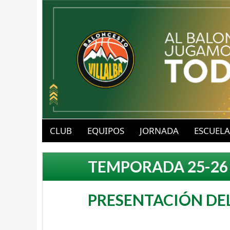
B
u
CLUB
EQUIPOS
JORNADA
ESCUELA
a
b
TEMPORADA 25-26
v
l
PRESENTACIÓN DE
-
o