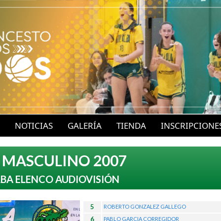
P
a
s
a
r
a
l
c
o
NOTICIAS
GALERÍA
TIENDA
INSCRIPCIONE
n
t
 MASCULINO 2007
e
LBA ELENCO AUDIOVISIÓN
n
i
5
d
ROBERTO GONZALEZ GALLEGO
6
PABLO GARCIA CORREGIDOR