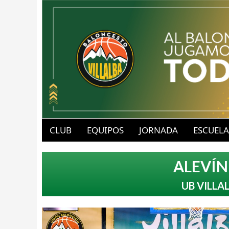
B
u
CLUB
EQUIPOS
JORNADA
ESCUELA
a
b
ALEVÍN
v
l
UB VILLA
-
o