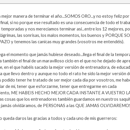
a mejor manera de terminar el año...SOMOS ORO...y no estoy feliz por 
final, si no porque ese resultado es una consecuencia de todo el trab
s temporadas y nos merecíamos terminar así...entre los 12 mejores, po
s lágrimas, las sonrisas, los malos momentos, los buenos y PORQUE
ZO y tenemos las canicas muy grandes (vosotros me entendéis).
ega el momento que jamás hubiese deseado...llega el final de la tempor
ga también el final de un maravilloso ciclo en el que no he dejado de apr
te, en el que habéis sacado la mejor versión de entrenadora, de educa
 que llevo dentro y aunque no todo el rato he sido la mejor versión d
s podido tener he tratado de ser mejor cada día por vosotros, me hab
ar de mí, tener que esforzarme, tener que entregarme en cada
miento, ME HABEIS HECHO MEJOR CADA INSTANTE A VUESTRO L
las cosas que los entrenadores también guardamos en nuestros saqui
e jamás olvidáramos, de PERSONAS a las QUE JAMAS OLVIDAREMO
o queda daros las gracias a todos y cada uno de mis guerreros: