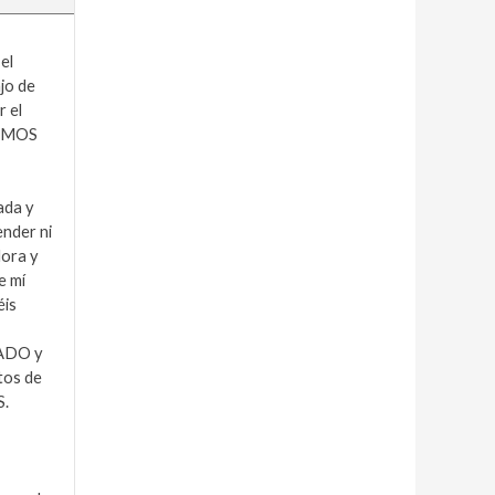
el
ajo de
r el
 SOMOS
ada y
ender ni
dora y
e mí
éis
ADO y
tos de
S.