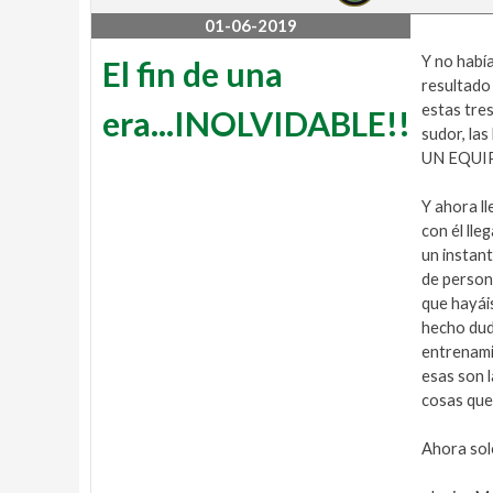
l
01-06-2019
1
l
Y no habí
El fin de una
resultado 
estas tre
era...INOLVIDABLE!!
a
sudor, la
UN EQUIPA
l
Y ahora ll
con él lle
b
un instan
de persona
a
que hayái
hecho dud
entrena
esas son 
cosas qu
Ahora sol