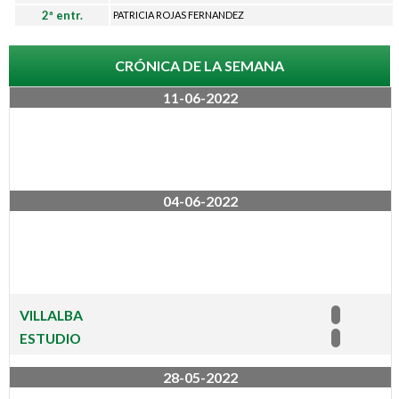
l
2ª entr.
PATRICIA ROJAS FERNANDEZ
b
CRÓNICA DE LA SEMANA
11-06-2022
a
04-06-2022
VILLALBA
ESTUDIO
28-05-2022