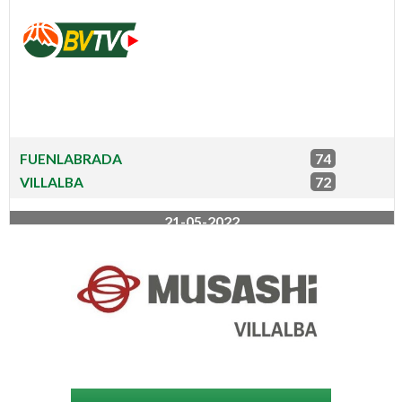
FUENLABRADA
74
VILLALBA
72
21-05-2022
Concentración por encima de
todo
Tras una semana de descaso volvemos a por los últimos
partidos de la temporada. El sábado viajamos hasta