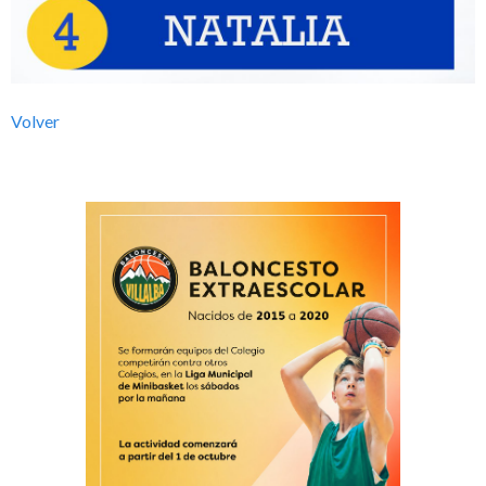
l
b
Volver
a