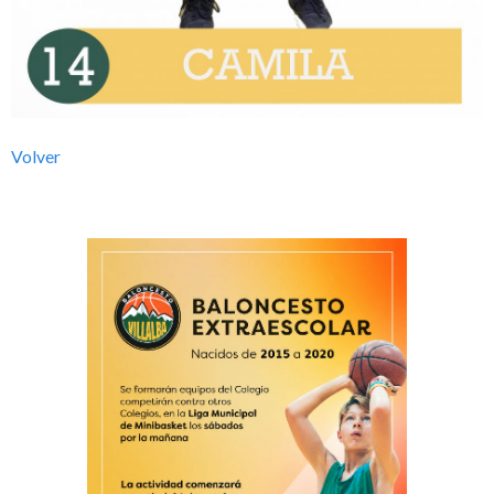
l
b
a
Volver