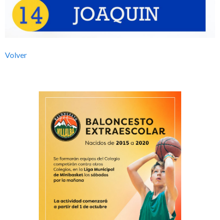
l
b
Volver
a