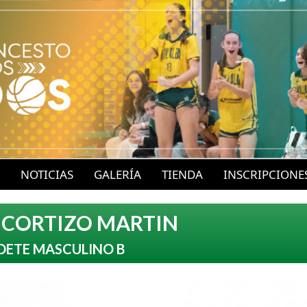
P
a
s
a
r
a
l
c
o
NOTICIAS
GALERÍA
TIENDA
INSCRIPCIONE
n
t
 CORTIZO MARTIN
e
DETE MASCULINO B
n
i
d