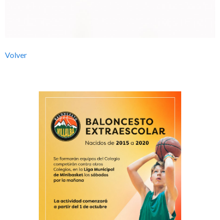
l
b
Volver
a