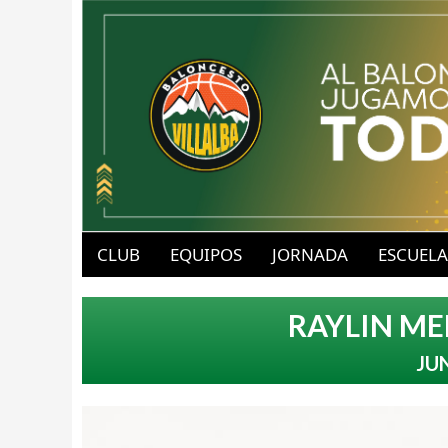
B
u
CLUB
EQUIPOS
JORNADA
ESCUELA
a
b
RAYLIN M
v
l
JU
-
o