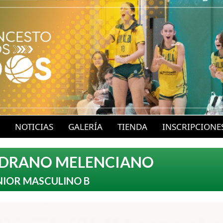
P
a
s
a
r
a
l
c
o
NOTICIAS
GALERÍA
TIENDA
INSCRIPCIONE
n
t
EDRANO MELENCIANO
e
NIOR MASCULINO B
n
i
d