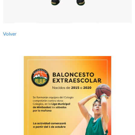
l
b
Volver
a