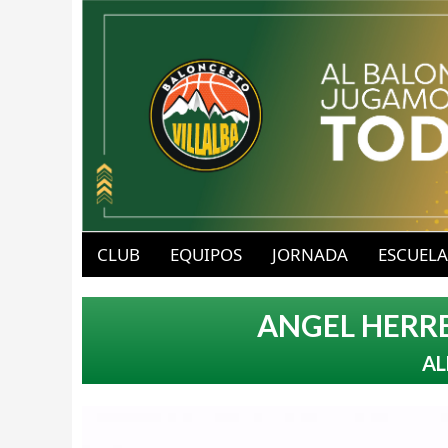
B
u
CLUB
EQUIPOS
JORNADA
ESCUELA
a
b
ANGEL HERRE
v
l
AL
-
o