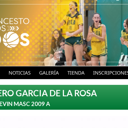
P
a
s
a
r
a
l
c
o
NOTICIAS
GALERÍA
TIENDA
INSCRIPCIONE
n
t
RO GARCIA DE LA ROSA
e
EVIN MASC 2009 A
n
i
d