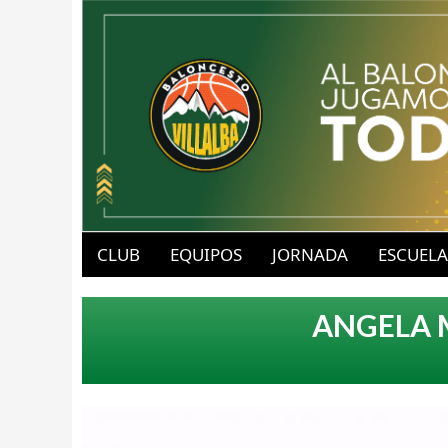
B
u
CLUB
EQUIPOS
JORNADA
ESCUELA
a
b
ANGELA 
v
l
-
o