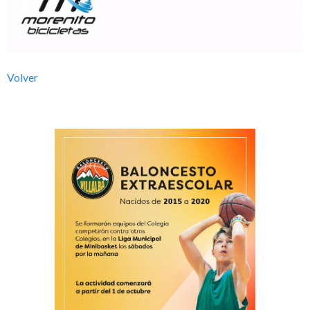
l
b
Volver
a