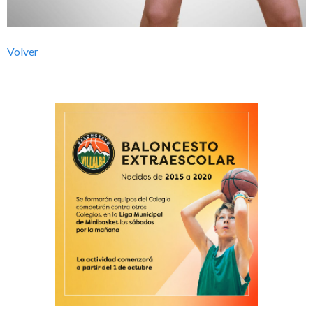
l
b
Volver
a