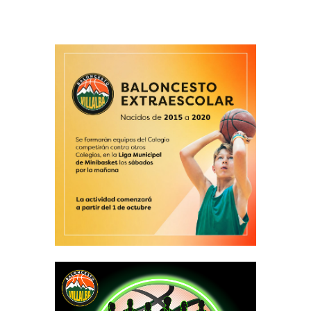
l
b
a