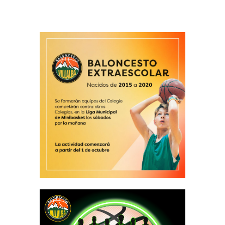
l
b
a