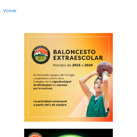
l
Volver
b
a